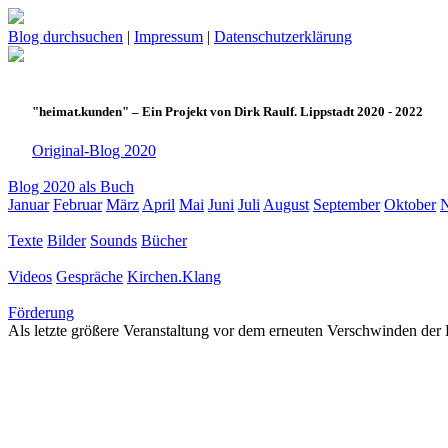
Blog durchsuchen
|
Impressum
|
Datenschutzerklärung
"heimat.kunden" – Ein Projekt von Dirk Raulf. Lippstadt 2020 - 2022
Original-Blog 2020
Blog 2020 als Buch
Januar
Februar
März
April
Mai
Juni
Juli
August
September
Oktober
Texte
Bilder
Sounds
Bücher
Videos
Gespräche
Kirchen.Klang
Förderung
Als letzte größere Veranstaltung vor dem erneuten Verschwinden der K