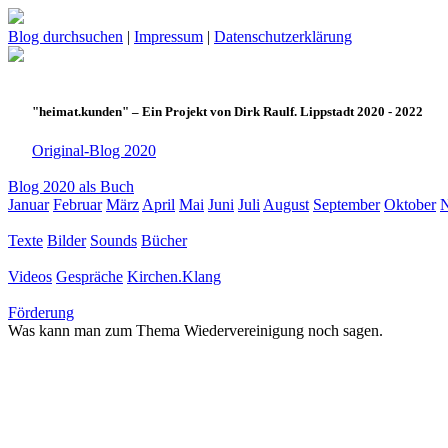
Blog durchsuchen
|
Impressum
|
Datenschutzerklärung
"heimat.kunden" – Ein Projekt von Dirk Raulf. Lippstadt 2020 - 2022
Original-Blog 2020
Blog 2020 als Buch
Januar
Februar
März
April
Mai
Juni
Juli
August
September
Oktober
Texte
Bilder
Sounds
Bücher
Videos
Gespräche
Kirchen.Klang
Förderung
Was kann man zum Thema Wiedervereinigung noch sagen.