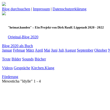
Blog durchsuchen
|
Impressum
|
Datenschutzerklärung
"heimat.kunden" – Ein Projekt von Dirk Raulf. Lippstadt 2020 - 2022
Original-Blog 2020
Blog 2020 als Buch
Januar
Februar
März
April
Mai
Juni
Juli
August
September
Oktober
Texte
Bilder
Sounds
Bücher
Videos
Gespräche
Kirchen.Klang
Förderung
Mesosticha "Idylle" 1 - 4