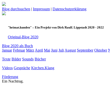
Blog durchsuchen
|
Impressum
|
Datenschutzerklärung
"heimat.kunden" – Ein Projekt von Dirk Raulf. Lippstadt 2020 - 2022
Original-Blog 2020
Blog 2020 als Buch
Januar
Februar
März
April
Mai
Juni
Juli
August
September
Oktober
Texte
Bilder
Sounds
Bücher
Videos
Gespräche
Kirchen.Klang
Förderung
Ein Nachtrag.