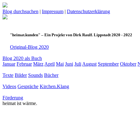
Blog durchsuchen
|
Impressum
|
Datenschutzerklärung
"heimat.kunden" – Ein Projekt von Dirk Raulf. Lippstadt 2020 - 2022
Original-Blog 2020
Blog 2020 als Buch
Januar
Februar
März
April
Mai
Juni
Juli
August
September
Oktober
Texte
Bilder
Sounds
Bücher
Videos
Gespräche
Kirchen.Klang
Förderung
heimat ist wärme.