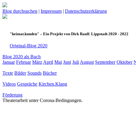
Blog durchsuchen
|
Impressum
|
Datenschutzerklärung
"heimat.kunden" – Ein Projekt von Dirk Raulf. Lippstadt 2020 - 2022
Original-Blog 2020
Blog 2020 als Buch
Januar
Februar
März
April
Mai
Juni
Juli
August
September
Oktober
Texte
Bilder
Sounds
Bücher
Videos
Gespräche
Kirchen.Klang
Förderung
Theaterarbeit unter Corona-Bedingungen.