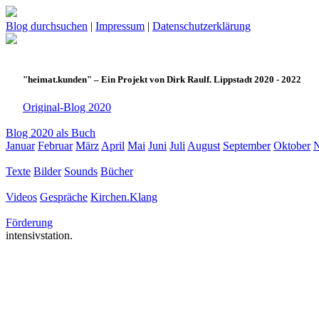
Blog durchsuchen
|
Impressum
|
Datenschutzerklärung
"heimat.kunden" – Ein Projekt von Dirk Raulf. Lippstadt 2020 - 2022
Original-Blog 2020
Blog 2020 als Buch
Januar
Februar
März
April
Mai
Juni
Juli
August
September
Oktober
Texte
Bilder
Sounds
Bücher
Videos
Gespräche
Kirchen.Klang
Förderung
intensivstation.