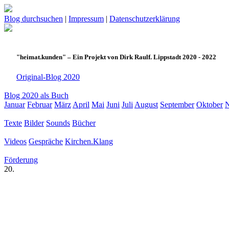
Blog durchsuchen
|
Impressum
|
Datenschutzerklärung
"heimat.kunden" – Ein Projekt von Dirk Raulf. Lippstadt 2020 - 2022
Original-Blog 2020
Blog 2020 als Buch
Januar
Februar
März
April
Mai
Juni
Juli
August
September
Oktober
Texte
Bilder
Sounds
Bücher
Videos
Gespräche
Kirchen.Klang
Förderung
20.