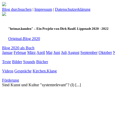
Blog durchsuchen
|
Impressum
|
Datenschutzerklärung
"heimat.kunden" – Ein Projekt von Dirk Raulf. Lippstadt 2020 - 2022
Original-Blog 2020
Blog 2020 als Buch
Januar
Februar
März
April
Mai
Juni
Juli
August
September
Oktober
Texte
Bilder
Sounds
Bücher
Videos
Gespräche
Kirchen.Klang
Förderung
Sind Kunst und Kultur "systemrelevant"? (I) [...]