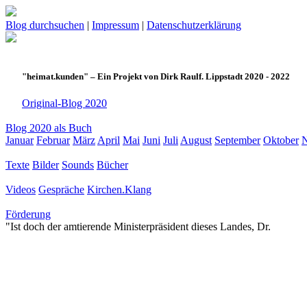
Blog durchsuchen
|
Impressum
|
Datenschutzerklärung
"heimat.kunden" – Ein Projekt von Dirk Raulf. Lippstadt 2020 - 2022
Original-Blog 2020
Blog 2020 als Buch
Januar
Februar
März
April
Mai
Juni
Juli
August
September
Oktober
Texte
Bilder
Sounds
Bücher
Videos
Gespräche
Kirchen.Klang
Förderung
"Ist doch der amtierende Ministerpräsident dieses Landes, Dr.