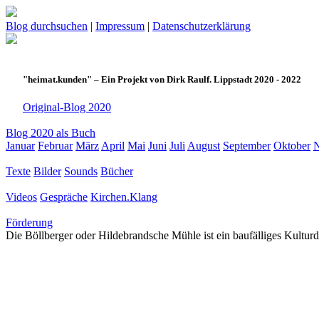
Blog durchsuchen
|
Impressum
|
Datenschutzerklärung
"heimat.kunden" – Ein Projekt von Dirk Raulf. Lippstadt 2020 - 2022
Original-Blog 2020
Blog 2020 als Buch
Januar
Februar
März
April
Mai
Juni
Juli
August
September
Oktober
Texte
Bilder
Sounds
Bücher
Videos
Gespräche
Kirchen.Klang
Förderung
Die Böllberger oder Hildebrandsche Mühle ist ein baufälliges Kulturd